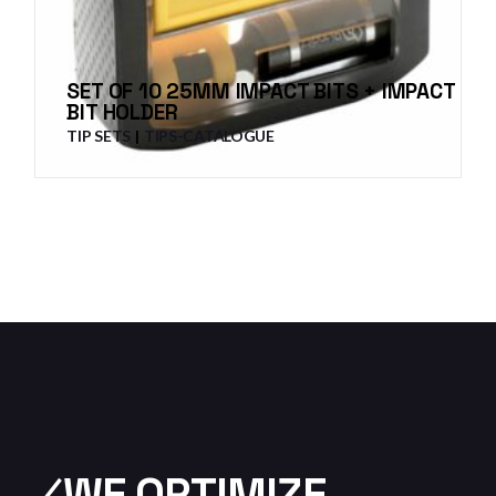
SET OF 10 25MM IMPACT BITS + IMPACT
BIT HOLDER
TIP SETS
TIPS-CATALOGUE
⁄WE OPTIMIZE