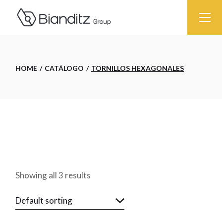
Skip
to
the
content
HOME
CATÁLOGO
TORNILLOS HEXAGONALES
Showing all 3 results
Default sorting